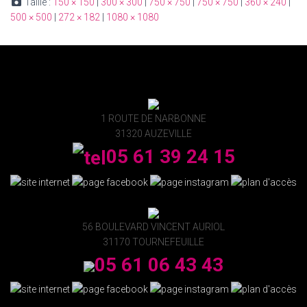
Taille :
150 × 150
|
300 × 300
|
750 × 750
|
750 × 750
|
360 × 240
|
500 × 500
|
272 × 182
|
1080 × 1080
1 ROUTE DE NARBONNE
31320 AUZEVILLE
05 61 39 24 15
56 BOULEVARD VINCENT AURIOL
31170 TOURNEFEUILLE
05 61 06 43 43