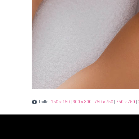
Taille :
150 × 150
|
300 × 300
|
750 × 750
|
750 × 750
|