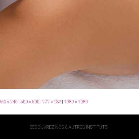
360 × 240
|
500 × 500
|
272 × 182
|
1080 × 1080
DECOUVREZ NOS 6 AUTRES INSTITUTS !