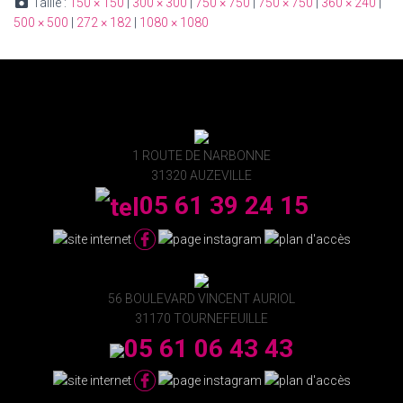
Taille :
150 × 150
|
300 × 300
|
750 × 750
|
750 × 750
|
360 × 240
|
500 × 500
|
272 × 182
|
1080 × 1080
1 ROUTE DE NARBONNE
31320 AUZEVILLE
05 61 39 24 15
56 BOULEVARD VINCENT AURIOL
31170 TOURNEFEUILLE
05 61 06 43 43