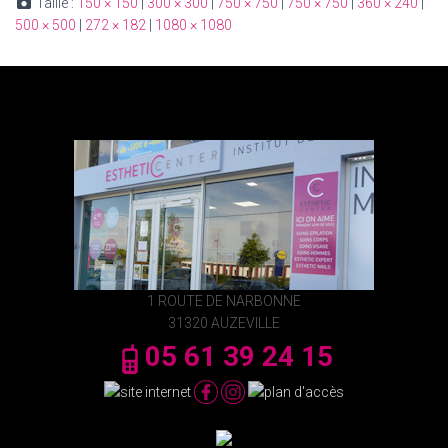
Taille :
150 × 150
|
300 × 300
|
750 × 750
|
750 × 750
|
360 × 240
|
500 × 500
|
272 × 182
|
1080 × 1080
1 ROUTE DE NARBONNE
31320 AUZEVILLE
05 61 39 24 15