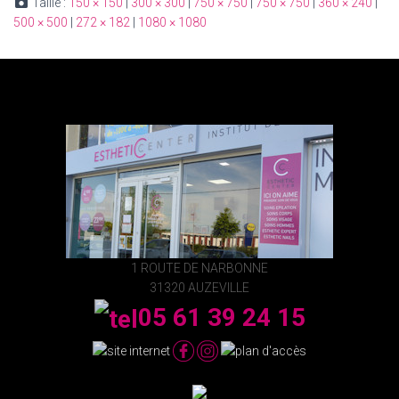
Taille :
150 × 150
|
300 × 300
|
750 × 750
|
750 × 750
|
360 × 240
|
500 × 500
|
272 × 182
|
1080 × 1080
1 ROUTE DE NARBONNE
31320 AUZEVILLE
05 61 39 24 15