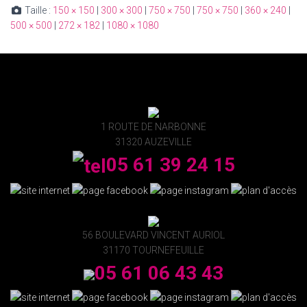
Taille :
150 × 150
|
300 × 300
|
750 × 750
|
750 × 750
|
360 × 240
|
500 × 500
|
272 × 182
|
1080 × 1080
1 ROUTE DE NARBONNE
31320 AUZEVILLE
05 61 39 24 15
56 BOULEVARD VINCENT AURIOL
31170 TOURNEFEUILLE
05 61 06 43 43