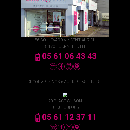
56 BOULEVARD VINCENT AURIOL
31170 TOURNEFEUILLE
05 61 06 43 43
DECOUVREZ NOS 6 AUTRES INSTITUTS !
20 PLACE WILSON
31000 TOULOUSE
05 61 12 37 11