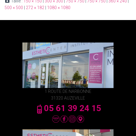
Taille :
150 × 150
|
300 × 300
|
750 × 750
|
750 × 750
|
360 × 240
|
500 × 500
|
272 × 182
|
1080 × 1080
1 ROUTE DE NARBONNE
31320 AUZEVILLE
05 61 39 24 15