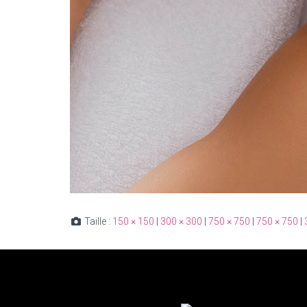
Taille :
150 × 150
|
300 × 300
|
750 × 750
|
750 × 750
|