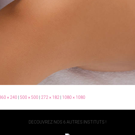
360 × 240
|
500 × 500
|
272 × 182
|
1080 × 1080
DECOUVREZ NOS 6 AUTRES INSTITUTS !