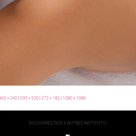
360 × 240
|
500 × 500
|
272 × 182
|
1080 × 1080
DECOUVREZ NOS 6 AUTRES INSTITUTS !