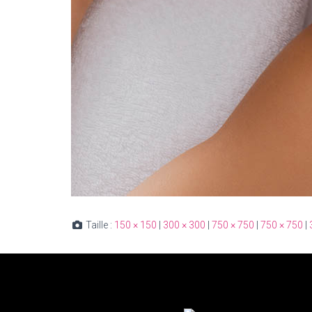
Taille :
150 × 150
|
300 × 300
|
750 × 750
|
750 × 750
|