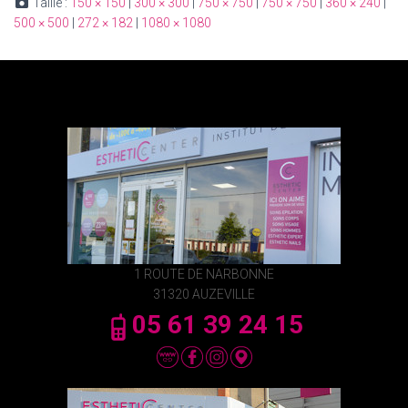
Taille :
150 × 150
|
300 × 300
|
750 × 750
|
750 × 750
|
360 × 240
|
500 × 500
|
272 × 182
|
1080 × 1080
1 ROUTE DE NARBONNE
31320 AUZEVILLE
05 61 39 24 15