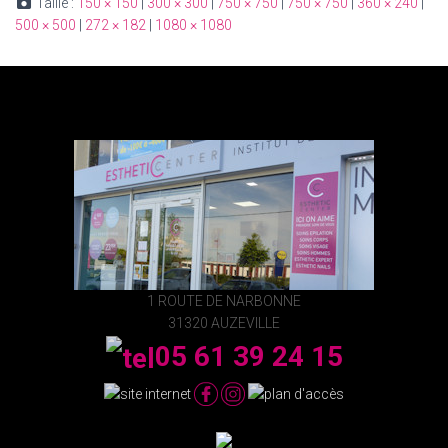
Taille :
150 × 150
|
300 × 300
|
750 × 750
|
750 × 750
|
360 × 240
|
500 × 500
|
272 × 182
|
1080 × 1080
1 ROUTE DE NARBONNE
31320 AUZEVILLE
05 61 39 24 15