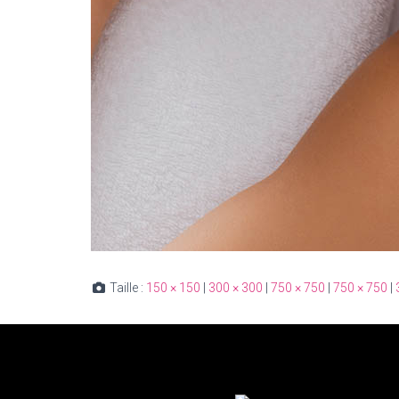
Taille :
150 × 150
|
300 × 300
|
750 × 750
|
750 × 750
|