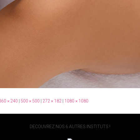
360 × 240
|
500 × 500
|
272 × 182
|
1080 × 1080
DECOUVREZ NOS 6 AUTRES INSTITUTS !