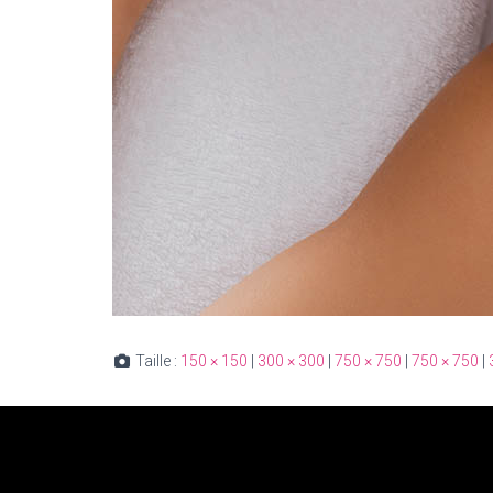
Taille :
150 × 150
|
300 × 300
|
750 × 750
|
750 × 750
|