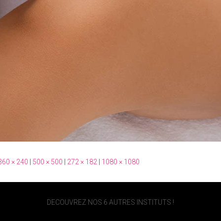
360 × 240
|
500 × 500
|
272 × 182
|
1080 × 1080
DECOUVREZ NOS 6 AUTRES INSTITUTS !