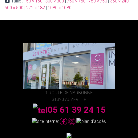
Taille :
150 × 150
|
300 × 300
|
750 × 750
|
750 × 750
|
360 × 240
|
500 × 500
|
272 × 182
|
1080 × 1080
1 ROUTE DE NARBONNE
31320 AUZEVILLE
05 61 39 24 15