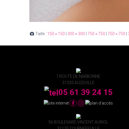
Taille :
150 × 150
|
300 × 300
|
750 × 750
|
750 × 750
|
1 ROUTE DE NARBONNE
31320 AUZEVILLE
05 61 39 24 15
56 BOULEVARD VINCENT AURIOL
31170 TOURNEFEUILLE