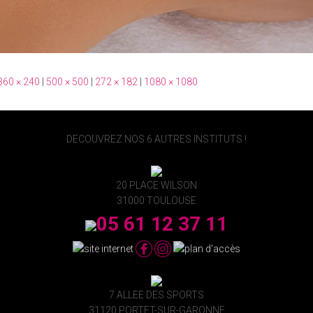
360 × 240
|
500 × 500
|
272 × 182
|
1080 × 1080
DECOUVREZ NOS 6 AUTRES INSTITUTS !
20 PLACE WILSON
31000 TOULOUSE
05 61 12 37 11
7 ALLEE DES SPORTS
31120 PORTET-SUR-GARONNE