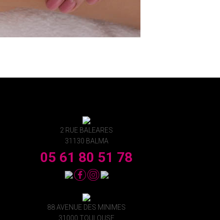
2 RUE BALEARES
31130 BALMA
05 61 80 51 78
88 AVENUE DES MINIMES
31000 TOULOUSE