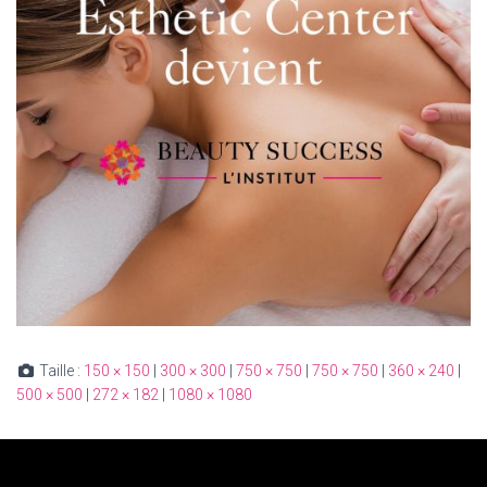
Taille :
150 × 150
|
300 × 300
|
750 × 750
|
750 × 750
|
360 × 240
|
500 × 500
|
272 × 182
|
1080 × 1080