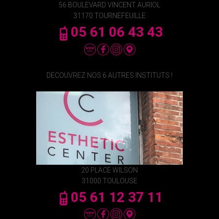
56 BOULEVARD VINCENT AURIOL
31170 TOURNEFEUILLE
05 61 06 43 43
DECOUVREZ NOS 6 AUTRES INSTITUTS !
20 PLACE WILSON
31000 TOULOUSE
05 61 12 37 11