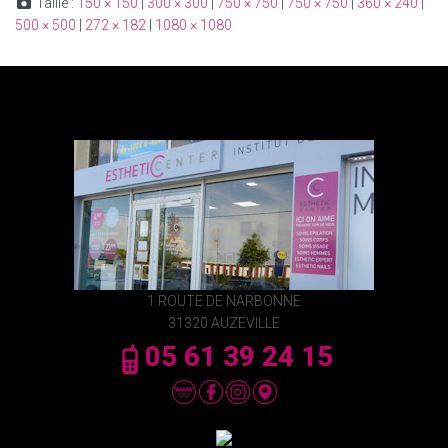
Taille :
150 × 150
|
300 × 300
|
750 × 750
|
750 × 750
|
360 × 240
|
500 × 500
|
272 × 182
|
1080 × 1080
1 ROUTE DE NARBONNE
31320 AUZEVILLE
05 61 39 24 15