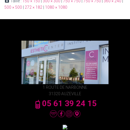
Taille :
150 × 150
|
300 × 300
|
750 × 750
|
750 × 750
|
360 × 240
|
500 × 500
|
272 × 182
|
1080 × 1080
1 ROUTE DE NARBONNE
31320 AUZEVILLE
05 61 39 24 15