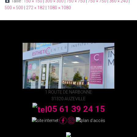
Taille :
150 × 150
|
300 × 300
|
750 × 750
|
750 × 750
|
360 × 240
|
500 × 500
|
272 × 182
|
1080 × 1080
1 ROUTE DE NARBONNE
31320 AUZEVILLE
05 61 39 24 15