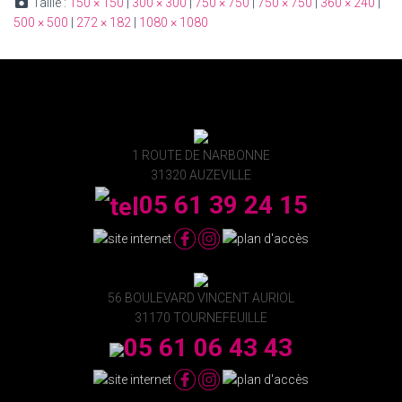
Taille :
150 × 150
|
300 × 300
|
750 × 750
|
750 × 750
|
360 × 240
|
500 × 500
|
272 × 182
|
1080 × 1080
1 ROUTE DE NARBONNE
31320 AUZEVILLE
05 61 39 24 15
56 BOULEVARD VINCENT AURIOL
31170 TOURNEFEUILLE
05 61 06 43 43